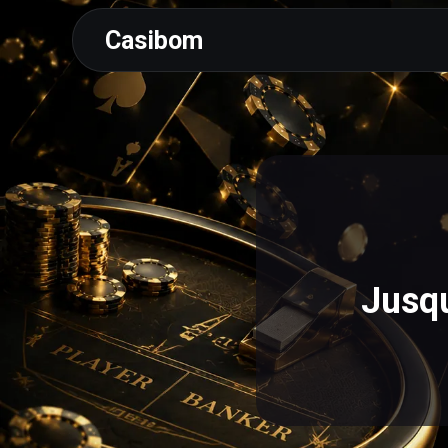
Casibom
Jusqu