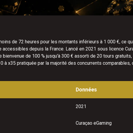
rganisées sur Casibom ?
moins de 72 heures pour les montants inférieurs à 1 000 €, ce qu
ys, Cluster Pays et Bonus Buy
re accessibles depuis la France. Lancé en 2021 sous licence Cu
de streaming
 bienvenue de 100 % jusqu'à 300 € assorti de 20 tours gratuits, 
er à jouer ?
0 à x35 pratiquée par la majorité des concurrents comparables, c
mmes de fidélité sur Casibom ?
de niveau
 retraits ?
Données
lette ?
 un jeu équitable ?
sibom ?
2021
Curaçao eGaming