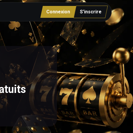
Connexion
S’inscrire
atuits