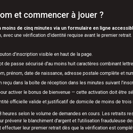
bom et commencer à jouer ?
moins de cinq minutes via un formulaire en ligne accessible
ec une vérification d'identité requise avant le premier retrait. 
outon d'inscription visible en haut de la page.
ot de passe sécurisé d'au moins huit caractères combinant lettres
om, prénom, date de naissance, adresse postale complète et nu
on reçu dans la boîte de réception dans les minutes suivant l'inscr
ur activer le bonus de bienvenue — cette activation doit être sél
té officielle valide et justificatif de domicile de moins de trois
 48 heures selon le volume de demandes en cours. Les retraits res
r prévenir le blanchiment d'argent et l'utilisation frauduleuse 
ffectuer leur premier retrait dès que la vérification est complé