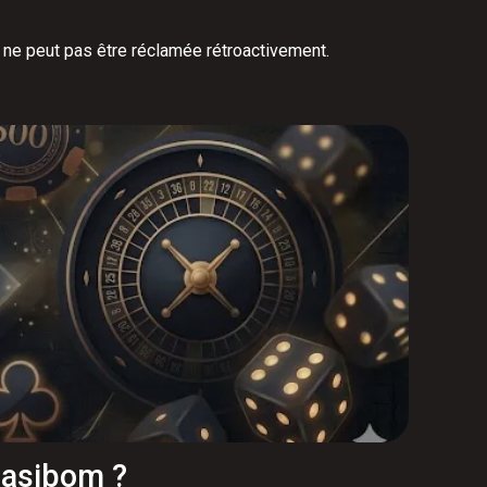
re ne peut pas être réclamée rétroactivement.
Casibom ?