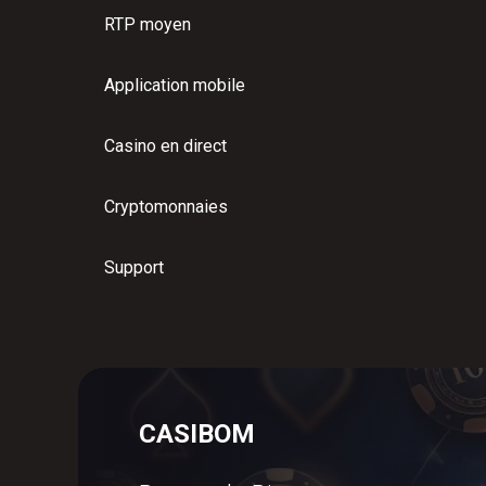
RTP moyen
Application mobile
Casino en direct
Cryptomonnaies
Support
CASIBOM