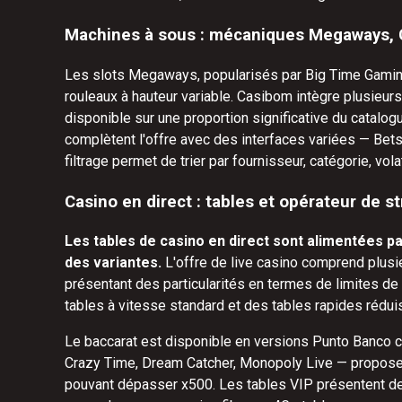
Machines à sous : mécaniques Megaways, C
Les slots Megaways, popularisés par Big Time Gaming
rouleaux à hauteur variable. Casibom intègre plusieurs
disponible sur une proportion significative du catalog
complètent l'offre avec des interfaces variées — Bet
filtrage permet de trier par fournisseur, catégorie, vola
Casino en direct : tables et opérateur de s
Les tables de casino en direct sont alimentées par
des variantes.
L'offre de live casino comprend plusie
présentant des particularités en termes de limites de 
tables à vitesse standard et des tables rapides rédui
Le baccarat est disponible en versions Punto Banco 
Crazy Time, Dream Catcher, Monopoly Live — proposen
pouvant dépasser x500. Les tables VIP présentent des 