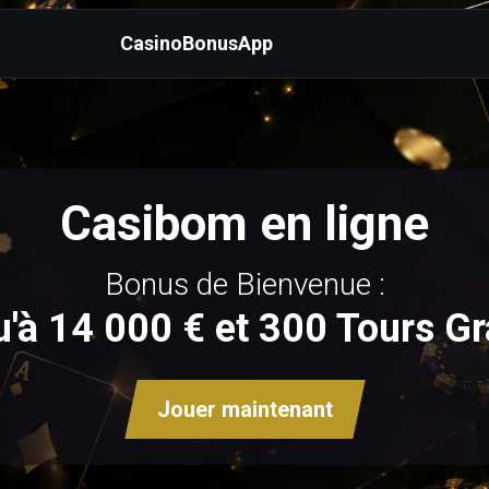
Casino
Bonus
App
Casibom en ligne
Bonus de Bienvenue :
'à 14 000 € et 300 Tours Gr
Jouer maintenant